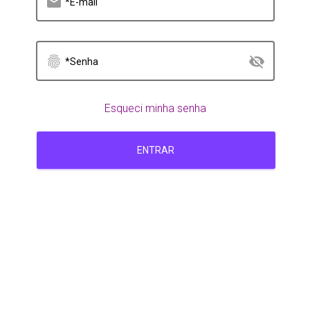
email
*E-mail
fingerprint
visibility_off
*Senha
Esqueci minha senha
ENTRAR