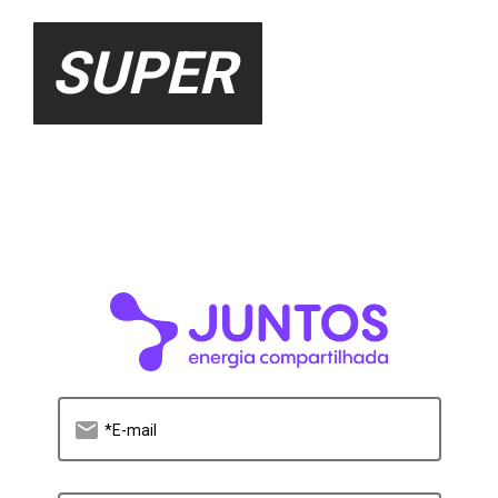
SUPER
email
*E-mail